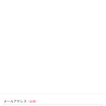
なお、ご記入いただいた内容については、弊社の掲げる個人情報
保護方針に沿って管理し、お客様の同意なく第三者に開示・提供
することはございません。
詳細につきましては、当サイトの「プライバシーポリシー」をご
参照ください。
お名前
（必須）
ふりがな
（必須）
メールアドレス
（必須）