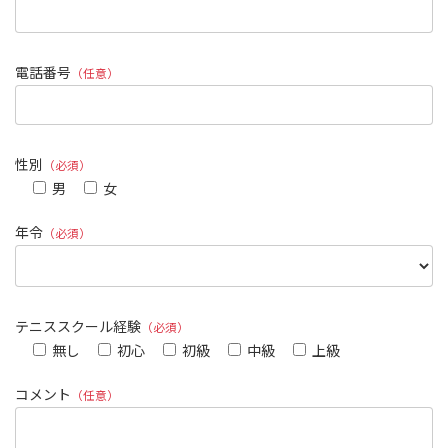
電話番号
（任意）
性別
（必須）
男
女
年令
（必須）
テニススクール経験
（必須）
無し
初心
初級
中級
上級
コメント
（任意）