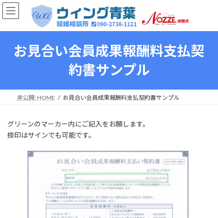
コ
ナ
ン
ビ
テ
ゲ
ン
ー
ツ
シ
お見合い会員成果報酬料支払契
へ
ョ
ス
ン
約書サンプル
キ
に
ッ
移
プ
動
非公開: HOME
お見合い会員成果報酬料支払契約書サンプル
グリーンのマーカー内にご記入をお願します。
捺印はサインでも可能です。